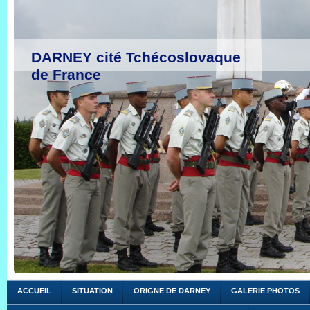
DARNEY cité Tchécoslovaque
de France
comité de jumel
ACCUEIL
SITUATION
ORIGNE DE DARNEY
GALERIE PHOTOS