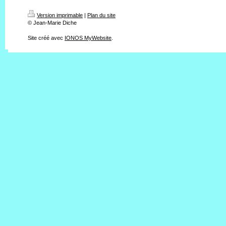
Version imprimable
|
Plan du site
© Jean-Marie Diche
Site créé avec
IONOS MyWebsite
.